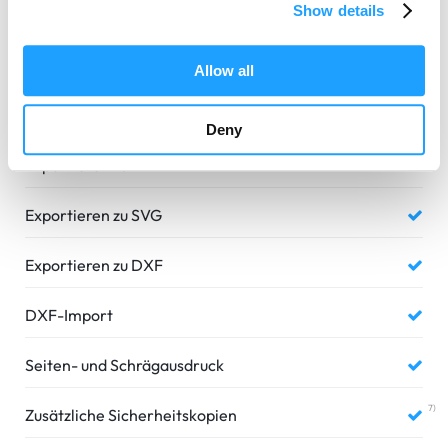
Show details
Verfügbarer Speicher (Projekte, Raster)
2 GB
5)
Einfügen von Rastern
bis 100 MB
Allow all
6)
Exportieren zu PNG
bis 100 Mpx
Deny
Exportieren zu PDF
Exportieren zu SVG
Exportieren zu DXF
DXF-Import
Seiten- und Schrägausdruck
7)
Zusätzliche Sicherheitskopien