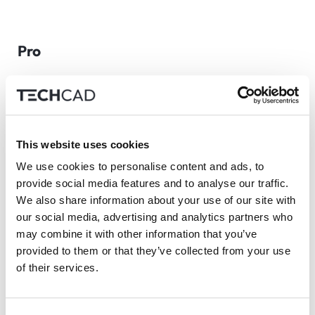
Pro
Für Profis
8
1)
USD
/Monat
This website uses cookies
We use cookies to personalise content and ads, to
provide social media features and to analyse our traffic.
Max. Anzahl von Projekten
unbegrenzt
We also share information about your use of our site with
our social media, advertising and analytics partners who
Max. Anzahl von Blättern/Projekt
unbegrenzt
may combine it with other information that you’ve
provided to them or that they’ve collected from your use
3)
Zusätzliche Konten (Logins)
kein Limit
of their services.
4)
Freigabe über Link
kein Limit