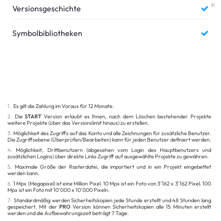
8)
Versionsgeschichte
Symbolbibliotheken
1.
Es gilt die Zahlung im Voraus für 12 Monate.
2.
Die
START
Version erlaubt es Ihnen, nach dem Löschen bestehender Projekte
weitere Projekte (über das Versionslimit hinaus) zu erstellen.
3.
Möglichkeit des Zugriffs auf das Konto und alle Zeichnungen für zusätzliche Benutzer.
Die Zugriffsebene (Überprüfen/Bearbeiten) kann für jeden Benutzer definiert werden.
4.
Möglichkeit, Drittbenutzern (abgesehen vom Login des Hauptbenutzers und
zusätzlichen Logins) über direkte Links Zugriff auf ausgewählte Projekte zu gewähren.
5.
Maximale Größe der Rasterdatei, die importiert und in ein Projekt eingebettet
werden kann.
6.
1 Mpx (Megapixel) ist eine Million Pixel. 10 Mpx ist ein Foto von 3'162 x 3'162 Pixel. 100
Mpx ist ein Foto mit 10'000 x 10'000 Pixeln.
7.
Standardmäßig werden Sicherheitskopien jede Stunde erstellt und 48 Stunden lang
gespeichert. Mit der
PRO
Version können Sicherheitskopien alle 15 Minuten erstellt
werden und die Aufbewahrungszeit beträgt 7 Tage.