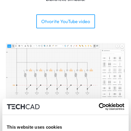
Otvorite YouTube video
TechCAD ima set svih potrebnih alata s kojima ćete moći
This website uses cookies
izraditi dijagrame ožičenja, ucrtati planove električnih