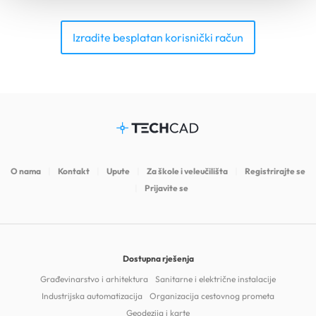
Izradite besplatan korisnički račun
O nama
Kontakt
Upute
Za škole i veleučilišta
Registrirajte se
Prijavite se
Dostupna rješenja
Građevinarstvo i arhitektura
Sanitarne i električne instalacije
Industrijska automatizacija
Organizacija cestovnog prometa
Geodezija i karte