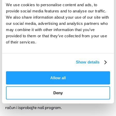
krugova na planove zgrada ili brzo izraditi dijagram
We use cookies to personalise content and ads, to
električne razvodne ploče.
provide social media features and to analyse our traffic.
We also share information about your use of our site with
Knjižnica od nekoliko tisuća IEC i JIC simbola podijeljena
our social media, advertising and analytics partners who
je u nekoliko desetaka kategorija. Uključuje simbole za
may combine it with other information that you’ve
izvore svjetlosti, prekidače, osigurače, uzemljenje,
provided to them or that they’ve collected from your use
otpornike, kondenzatore, izvore energije i još mnogo
of their services.
toga. Većina simbola dostupna je u vodoravnoj i okomitoj
verziji, što značajno ubrzava izradu projekata. Svaki
simbol se može modificirati nakon umetanja ako je
Show details
potrebno.
Program vam omogućuje uvoz i izvoz DXF datoteka i
Allow all
jednostavan ispis. Također možete podijeliti izrađeni
projekt u PDF ili PNG formatu. Budući da je TechCAD
Deny
program koji se temelji na pregledniku, svojim dizajnom
možete pristupiti gdje god se nalazili! Napravite besplatni
račun i isprobajte naš program.