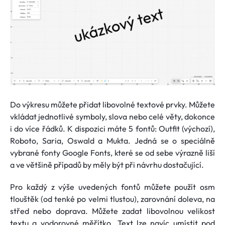
Do výkresu můžete přidat libovolné textové prvky. Můžete
vkládat jednotlivé symboly, slova nebo celé věty, dokonce
i do více řádků. K dispozici máte 5 fontů: Outfit (výchozí),
Roboto, Saria, Oswald a Mukta. Jedná se o speciálně
vybrané fonty Google Fonts, které se od sebe výrazně liší
a ve většině případů by měly být při návrhu dostačující.
Pro každý z výše uvedených fontů můžete použít osm
tlouštěk (od tenké po velmi tlustou), zarovnání doleva, na
střed nebo doprava. Můžete zadat libovolnou velikost
textu a vodorovné měřítko. Text lze navíc umístit pod